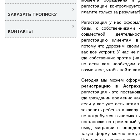
регистрации контролиру
платите только за результат!
ЗАКАЗАТЬ ПРОПИСКУ
Регистрация у нас оформ
базы, с собственниками 
КОНТАКТЫ
совместной деятельно
регистрацию клиентам в 
потому что дорожим своим
вас все устроит. У нас не 
где собственник против (н
но если вам необходим 
возможное, чтобы найти ва
Сегодня мы можем офор
регистрацию в Астра
регистрация
- это постанов
где гражданин временно нах
если у вас уже есть штамп
закрепить ребенка в школу 
не потребуется выписывать
постановке на временный у
омвд миграции с определ
такую форму можно получи
Постоянная регистрация
(